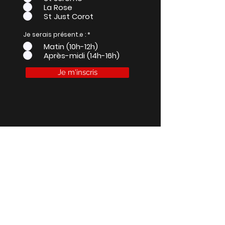
La Rose
St Just Corot
Je serais présent.e :
*
Matin (10h-12h)
Après-midi (14h-16h)
Je m'inscris
Contactez-nous
info@massilia-judo.fr
06 27 52 81 94