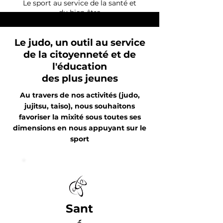
Le sport au service de la santé et
du bien être
Nos projets
En savoir +
Le judo, un outil au service
de la citoyenneté et de
l'éducation
des plus jeunes
Handicap
Au travers de nos activités (judo,
Activités dirigées vers des
jujitsu, taiso), nous souhaitons
personnes en situation
favoriser la mixité sous toutes ses
de handicap
dimensions en nous appuyant sur le
En savoir +
Opération
sport
100 ceintures noires
Lire
Insertion
Sant
Le sport au service