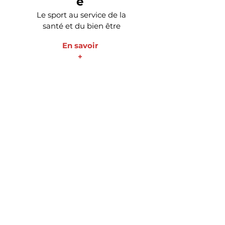
é
du lien social
Le sport au service de la
En savoir +
santé et du bien être
En savoir
+
École
Intervention dans
le temps scolaire
En savoir +
Handica
p
Activités dirigées vers
des personnes en
situation
de handicap
En savoir
+